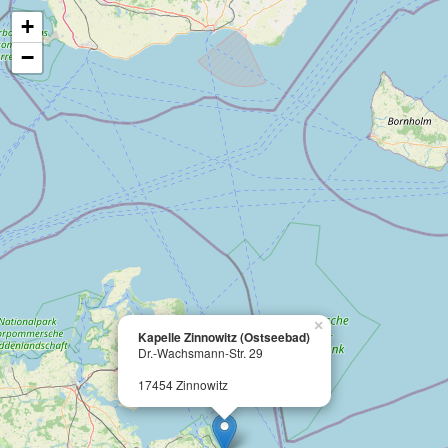
+
−
×
Kapelle Zinnowitz (Ostseebad)
Dr.-Wachsmann-Str. 29
17454 Zinnowitz